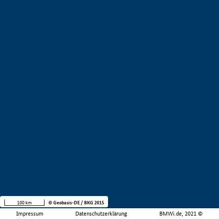
100 km
© Geobasis-DE / BKG 2015
Impressum
Datenschutzerklärung
BMWi.de, 2021 ©