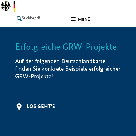
undefined
MENÜ
Erfolgreiche GRW-Projekte
LISTE
Filter
Info
Auf der folgenden Deutschlandkarte
finden Sie konkrete Beispiele erfolgreicher
GRW-Projekte!
LOS GEHT'S