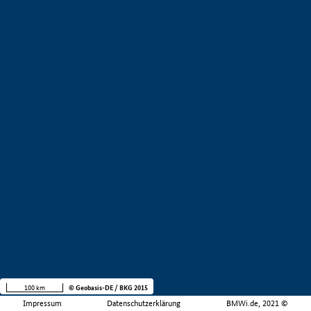
100 km
© Geobasis-DE / BKG 2015
Impressum
Datenschutzerklärung
BMWi.de, 2021 ©