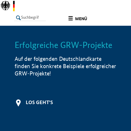
undefined
MENÜ
Erfolgreiche GRW-Projekte
LISTE
Filter
Info
Auf der folgenden Deutschlandkarte
finden Sie konkrete Beispiele erfolgreicher
GRW-Projekte!
LOS GEHT'S