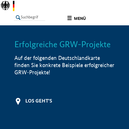
undefined
MENÜ
Erfolgreiche GRW-Projekte
LISTE
Filter
Info
Auf der folgenden Deutschlandkarte
finden Sie konkrete Beispiele erfolgreicher
GRW-Projekte!
LOS GEHT'S