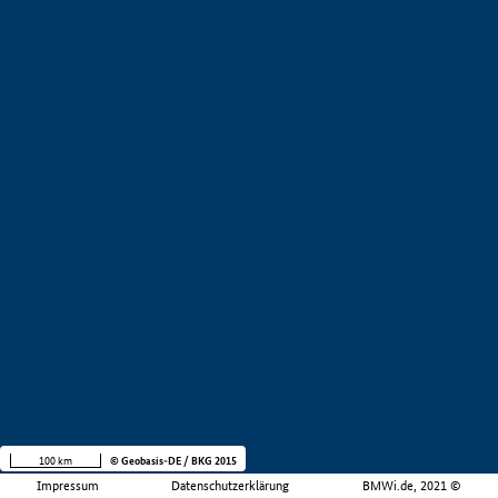
100 km
© Geobasis-DE / BKG 2015
Impressum
Datenschutzerklärung
BMWi.de, 2021 ©