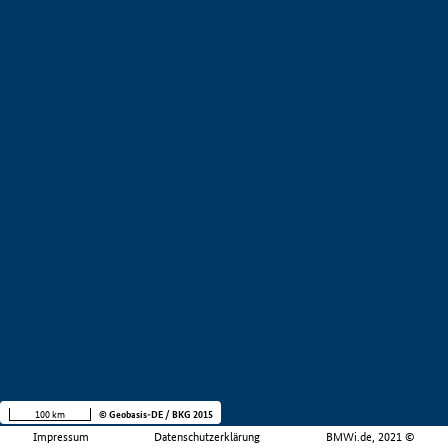
100 km
© Geobasis-DE / BKG 2015
Impressum
Datenschutzerklärung
BMWi.de, 2021 ©