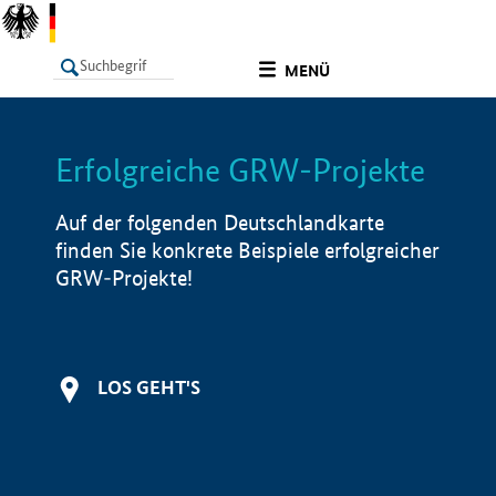
undefined
MENÜ
Erfolgreiche GRW-Projekte
LISTE
Filter
Info
Auf der folgenden Deutschlandkarte
finden Sie konkrete Beispiele erfolgreicher
GRW-Projekte!
LOS GEHT'S