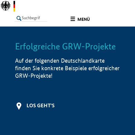
undefined
MENÜ
Erfolgreiche GRW-Projekte
LISTE
Filter
Info
Auf der folgenden Deutschlandkarte
finden Sie konkrete Beispiele erfolgreicher
GRW-Projekte!
LOS GEHT'S