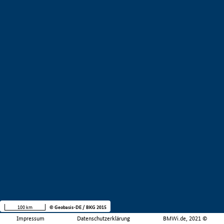
100 km
© Geobasis-DE / BKG 2015
Impressum
Datenschutzerklärung
BMWi.de, 2021 ©