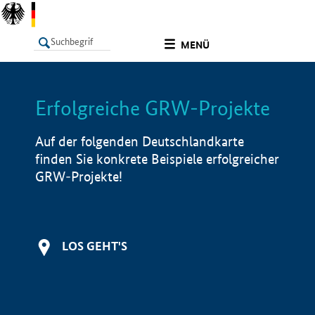
undefined
MENÜ
Erfolgreiche GRW-Projekte
LISTE
Filter
Info
Auf der folgenden Deutschlandkarte
finden Sie konkrete Beispiele erfolgreicher
GRW-Projekte!
LOS GEHT'S