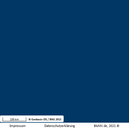
100 km
© Geobasis-DE / BKG 2015
Impressum
Datenschutzerklärung
BMWi.de, 2021 ©