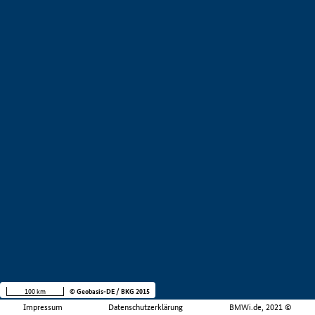
100 km
© Geobasis-DE / BKG 2015
Impressum
Datenschutzerklärung
BMWi.de, 2021 ©