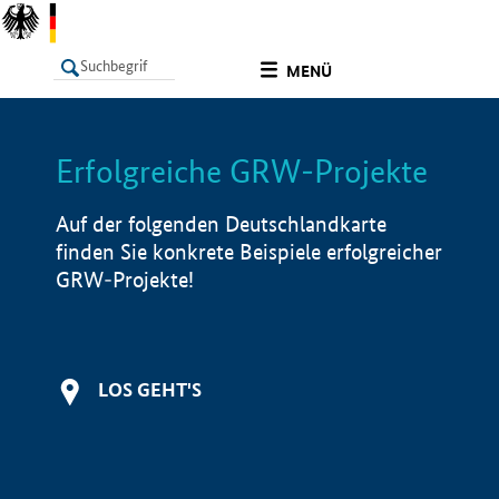
undefined
MENÜ
Erfolgreiche GRW-Projekte
LISTE
Filter
Info
Auf der folgenden Deutschlandkarte
finden Sie konkrete Beispiele erfolgreicher
GRW-Projekte!
LOS GEHT'S