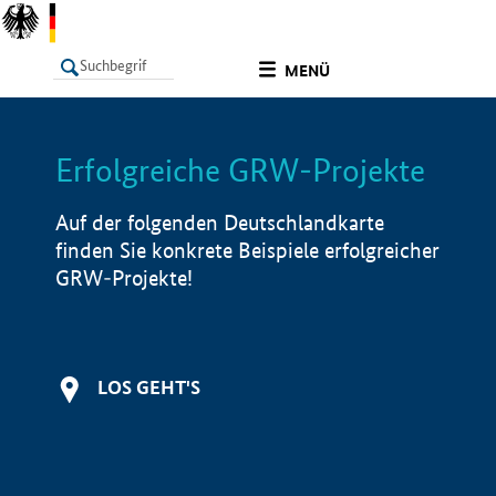
undefined
MENÜ
Erfolgreiche GRW-Projekte
LISTE
Filter
Info
Auf der folgenden Deutschlandkarte
finden Sie konkrete Beispiele erfolgreicher
GRW-Projekte!
LOS GEHT'S