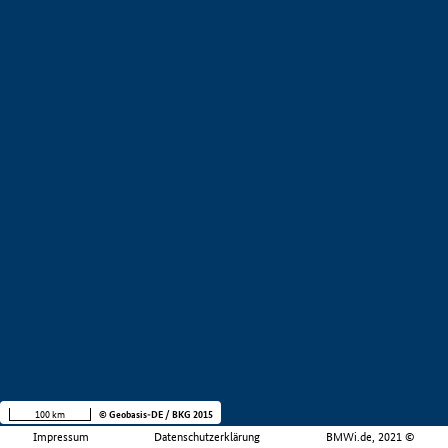
100 km
© Geobasis-DE / BKG 2015
Impressum
Datenschutzerklärung
BMWi.de, 2021 ©