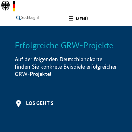
undefined
MENÜ
Erfolgreiche GRW-Projekte
LISTE
Filter
Info
Auf der folgenden Deutschlandkarte
finden Sie konkrete Beispiele erfolgreicher
GRW-Projekte!
LOS GEHT'S