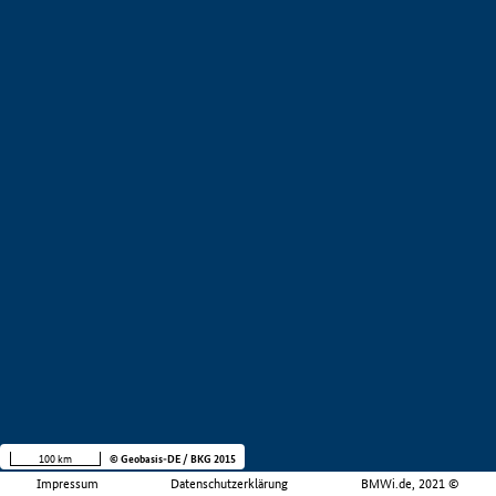
100 km
© Geobasis-DE / BKG 2015
Impressum
Datenschutzerklärung
BMWi.de, 2021 ©