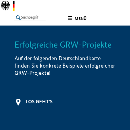
undefined
MENÜ
Erfolgreiche GRW-Projekte
LISTE
Filter
Info
Auf der folgenden Deutschlandkarte
finden Sie konkrete Beispiele erfolgreicher
GRW-Projekte!
LOS GEHT'S