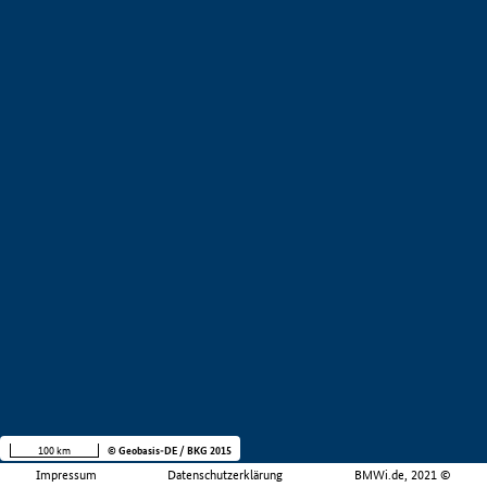
100 km
© Geobasis-DE / BKG 2015
Impressum
Datenschutzerklärung
BMWi.de, 2021 ©