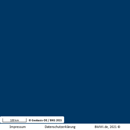
100 km
© Geobasis-DE / BKG 2015
Impressum
Datenschutzerklärung
BMWi.de, 2021 ©