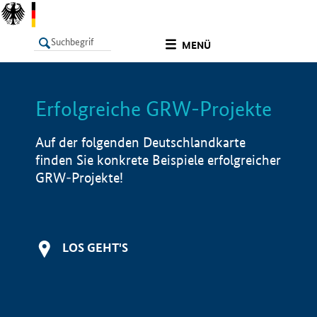
undefined
MENÜ
Erfolgreiche GRW-Projekte
LISTE
Filter
Info
Auf der folgenden Deutschlandkarte
finden Sie konkrete Beispiele erfolgreicher
GRW-Projekte!
LOS GEHT'S