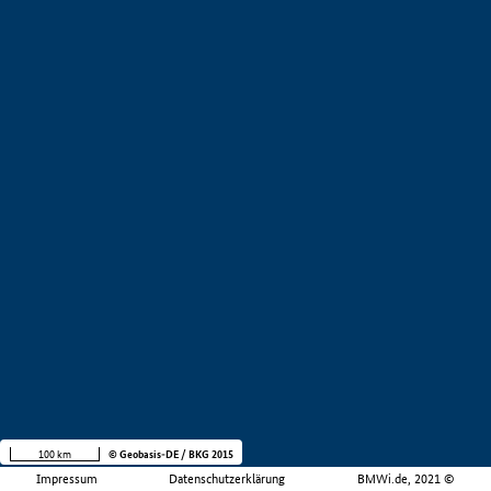
100 km
© Geobasis-DE / BKG 2015
Impressum
Datenschutzerklärung
BMWi.de, 2021 ©