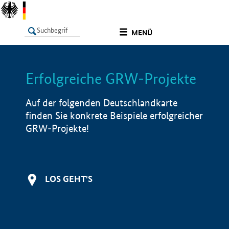
undefined
MENÜ
Erfolgreiche GRW-Projekte
LISTE
Filter
Info
Auf der folgenden Deutschlandkarte
finden Sie konkrete Beispiele erfolgreicher
GRW-Projekte!
LOS GEHT'S