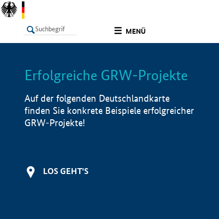
undefined
MENÜ
Erfolgreiche GRW-Projekte
LISTE
Filter
Info
Auf der folgenden Deutschlandkarte
finden Sie konkrete Beispiele erfolgreicher
GRW-Projekte!
LOS GEHT'S