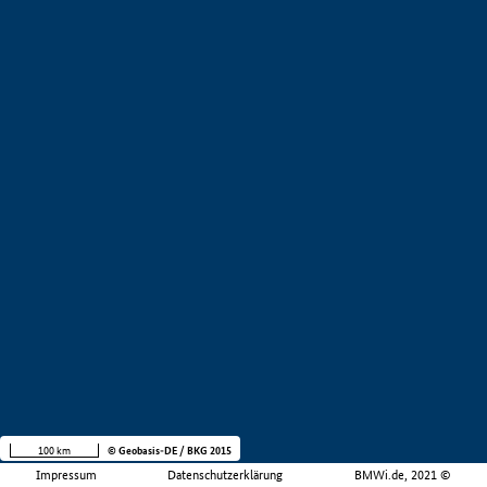
100 km
© Geobasis-DE / BKG 2015
Impressum
Datenschutzerklärung
BMWi.de, 2021 ©