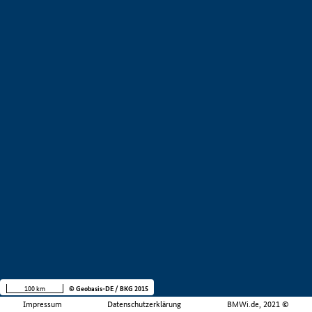
100 km
© Geobasis-DE / BKG 2015
Impressum
Datenschutzerklärung
BMWi.de, 2021 ©