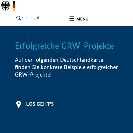
undefined
MENÜ
Erfolgreiche GRW-Projekte
LISTE
Filter
Info
Auf der folgenden Deutschlandkarte
finden Sie konkrete Beispiele erfolgreicher
GRW-Projekte!
LOS GEHT'S