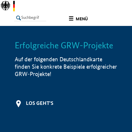
undefined
MENÜ
Erfolgreiche GRW-Projekte
LISTE
Filter
Info
Auf der folgenden Deutschlandkarte
finden Sie konkrete Beispiele erfolgreicher
GRW-Projekte!
LOS GEHT'S