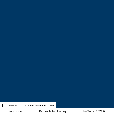
100 km
© Geobasis-DE / BKG 2015
Impressum
Datenschutzerklärung
BMWi.de, 2021 ©