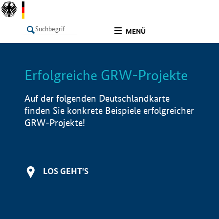
undefined
MENÜ
Erfolgreiche GRW-Projekte
LISTE
Filter
Info
Auf der folgenden Deutschlandkarte
finden Sie konkrete Beispiele erfolgreicher
GRW-Projekte!
LOS GEHT'S