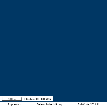
100 km
© Geobasis-DE / BKG 2015
Impressum
Datenschutzerklärung
BMWi.de, 2021 ©