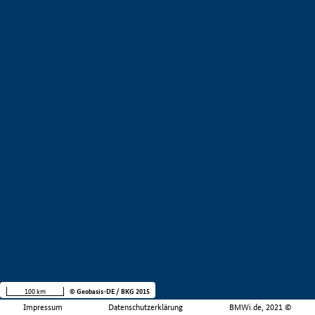
100 km
© Geobasis-DE / BKG 2015
Impressum
Datenschutzerklärung
BMWi.de, 2021 ©