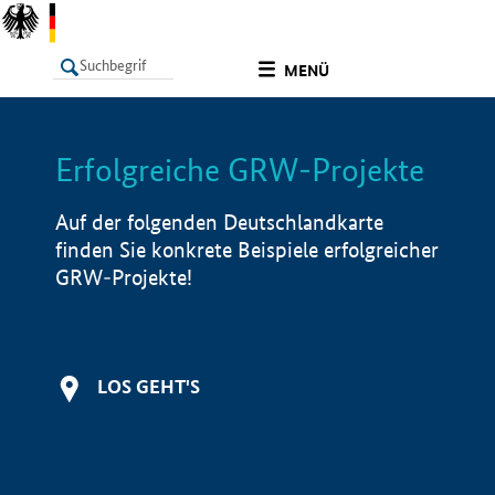
undefined
MENÜ
Erfolgreiche GRW-Projekte
LISTE
Filter
Info
Auf der folgenden Deutschlandkarte
finden Sie konkrete Beispiele erfolgreicher
GRW-Projekte!
LOS GEHT'S