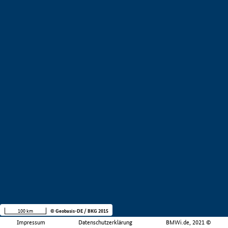
100 km
© Geobasis-DE / BKG 2015
Impressum
Datenschutzerklärung
BMWi.de, 2021 ©