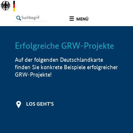
undefined
MENÜ
Erfolgreiche GRW-Projekte
LISTE
Filter
Info
Auf der folgenden Deutschlandkarte
finden Sie konkrete Beispiele erfolgreicher
GRW-Projekte!
LOS GEHT'S