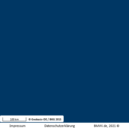
100 km
© Geobasis-DE / BKG 2015
Impressum
Datenschutzerklärung
BMWi.de, 2021 ©