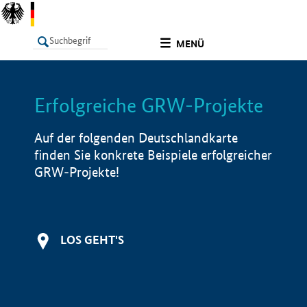
undefined
MENÜ
Erfolgreiche GRW-Projekte
LISTE
Filter
Info
Auf der folgenden Deutschlandkarte
finden Sie konkrete Beispiele erfolgreicher
GRW-Projekte!
LOS GEHT'S