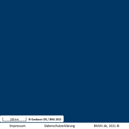
100 km
© Geobasis-DE / BKG 2015
Impressum
Datenschutzerklärung
BMWi.de, 2021 ©