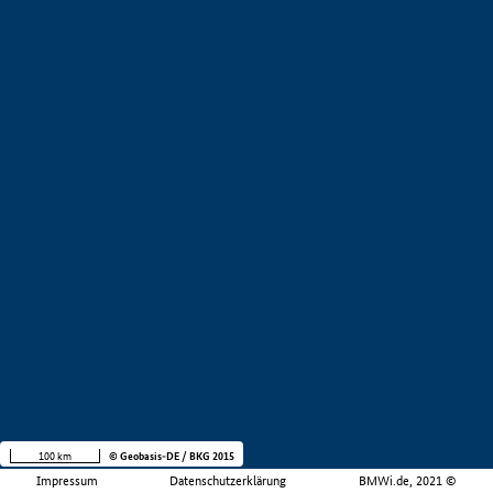
100 km
© Geobasis-DE / BKG 2015
Impressum
Datenschutzerklärung
BMWi.de, 2021 ©