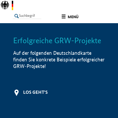
undefined
MENÜ
Erfolgreiche GRW-Projekte
LISTE
Filter
Info
Auf der folgenden Deutschlandkarte
finden Sie konkrete Beispiele erfolgreicher
GRW-Projekte!
LOS GEHT'S