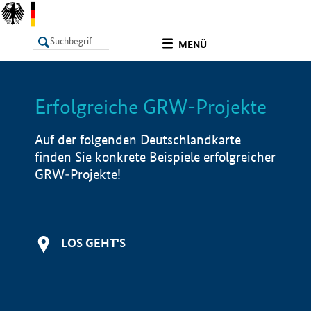
undefined
MENÜ
Erfolgreiche GRW-Projekte
LISTE
Filter
Info
Auf der folgenden Deutschlandkarte
finden Sie konkrete Beispiele erfolgreicher
GRW-Projekte!
LOS GEHT'S