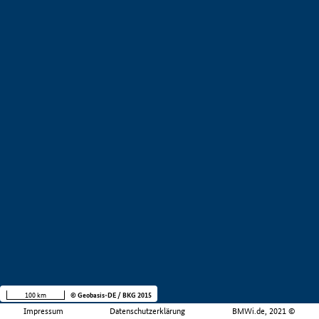
100 km
© Geobasis-DE / BKG 2015
Impressum
Datenschutzerklärung
BMWi.de, 2021 ©