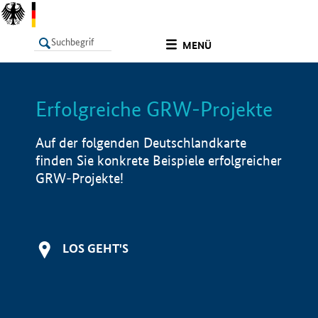
undefined
MENÜ
Erfolgreiche GRW-Projekte
LISTE
Filter
Info
Auf der folgenden Deutschlandkarte
finden Sie konkrete Beispiele erfolgreicher
GRW-Projekte!
LOS GEHT'S