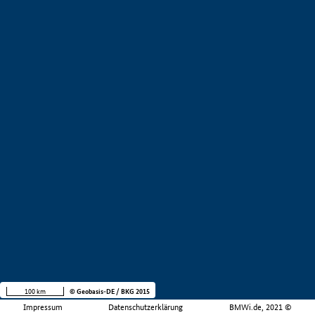
100 km
© Geobasis-DE / BKG 2015
Impressum
Datenschutzerklärung
BMWi.de, 2021 ©