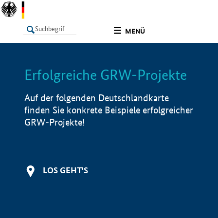
undefined
MENÜ
Erfolgreiche GRW-Projekte
LISTE
Filter
Info
Auf der folgenden Deutschlandkarte
finden Sie konkrete Beispiele erfolgreicher
GRW-Projekte!
LOS GEHT'S