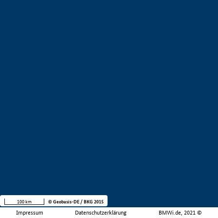
100 km
© Geobasis-DE / BKG 2015
Impressum
Datenschutzerklärung
BMWi.de, 2021 ©