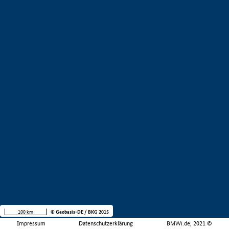
100 km
© Geobasis-DE / BKG 2015
Impressum
Datenschutzerklärung
BMWi.de, 2021 ©