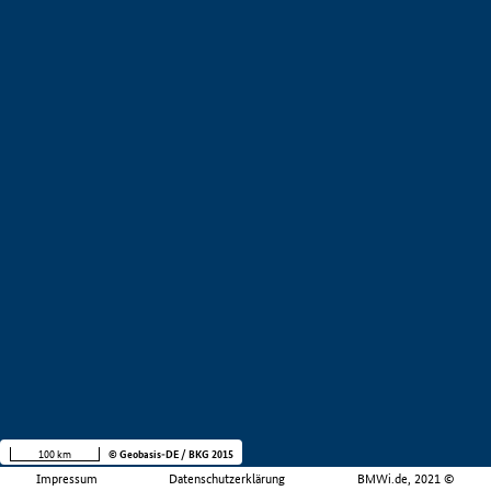
100 km
© Geobasis-DE / BKG 2015
Impressum
Datenschutzerklärung
BMWi.de, 2021 ©