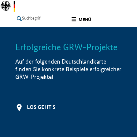
undefined
MENÜ
Erfolgreiche GRW-Projekte
LISTE
Filter
Info
Auf der folgenden Deutschlandkarte
finden Sie konkrete Beispiele erfolgreicher
GRW-Projekte!
LOS GEHT'S