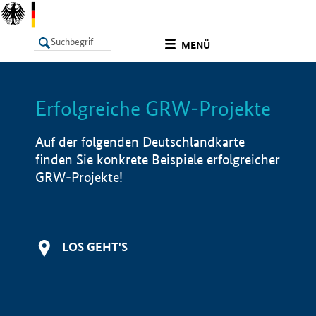
undefined
MENÜ
Erfolgreiche GRW-Projekte
LISTE
Filter
Info
Auf der folgenden Deutschlandkarte
finden Sie konkrete Beispiele erfolgreicher
GRW-Projekte!
LOS GEHT'S