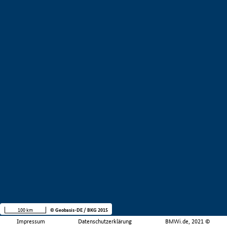
100 km
© Geobasis-DE / BKG 2015
Impressum
Datenschutzerklärung
BMWi.de, 2021 ©