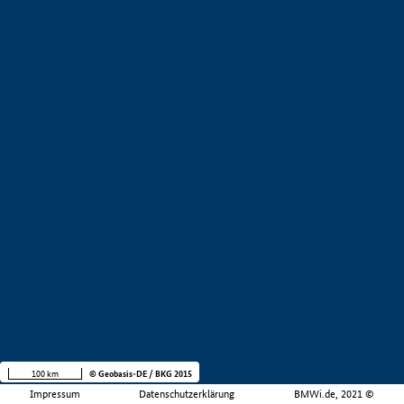
100 km
© Geobasis-DE / BKG 2015
Impressum
Datenschutzerklärung
BMWi.de, 2021 ©