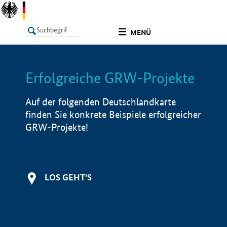
undefined
MENÜ
Erfolgreiche GRW-Projekte
LISTE
Filter
Info
Auf der folgenden Deutschlandkarte
finden Sie konkrete Beispiele erfolgreicher
GRW-Projekte!
LOS GEHT'S