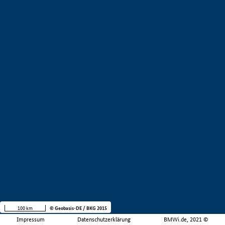
100 km
© Geobasis-DE / BKG 2015
Impressum
Datenschutzerklärung
BMWi.de, 2021 ©