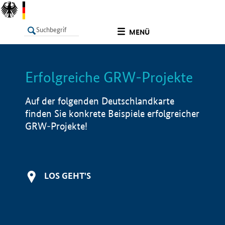
undefined
MENÜ
Erfolgreiche GRW-Projekte
LISTE
Filter
Info
Auf der folgenden Deutschlandkarte
finden Sie konkrete Beispiele erfolgreicher
GRW-Projekte!
LOS GEHT'S