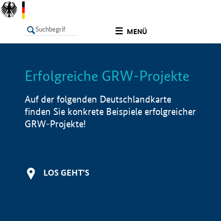
undefined
MENÜ
Erfolgreiche GRW-Projekte
LISTE
Filter
Info
Auf der folgenden Deutschlandkarte
finden Sie konkrete Beispiele erfolgreicher
GRW-Projekte!
LOS GEHT'S