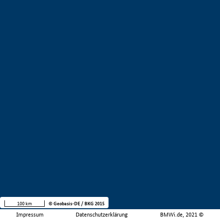
100 km
© Geobasis-DE / BKG 2015
Impressum
Datenschutzerklärung
BMWi.de, 2021 ©