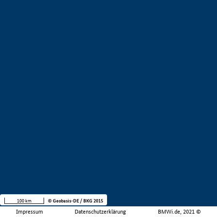
100 km
© Geobasis-DE / BKG 2015
Impressum
Datenschutzerklärung
BMWi.de, 2021 ©