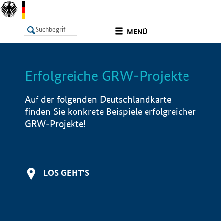
undefined
MENÜ
Erfolgreiche GRW-Projekte
LISTE
Filter
Info
Auf der folgenden Deutschlandkarte
finden Sie konkrete Beispiele erfolgreicher
GRW-Projekte!
LOS GEHT'S