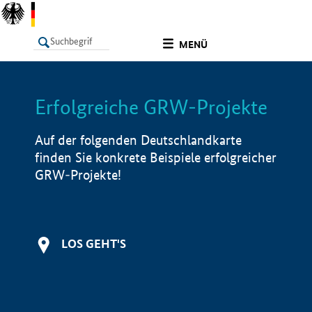
undefined
MENÜ
Erfolgreiche GRW-Projekte
LISTE
Filter
Info
Auf der folgenden Deutschlandkarte
finden Sie konkrete Beispiele erfolgreicher
GRW-Projekte!
LOS GEHT'S