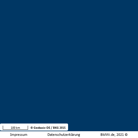
100 km
© Geobasis-DE / BKG 2015
Impressum
Datenschutzerklärung
BMWi.de, 2021 ©