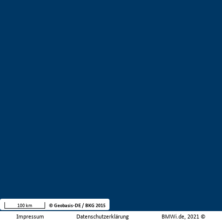
100 km
© Geobasis-DE / BKG 2015
Impressum
Datenschutzerklärung
BMWi.de, 2021 ©