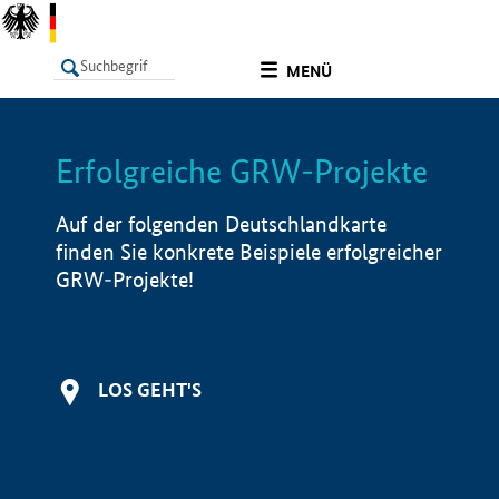
undefined
MENÜ
Erfolgreiche GRW-Projekte
LISTE
Filter
Info
Auf der folgenden Deutschlandkarte
finden Sie konkrete Beispiele erfolgreicher
GRW-Projekte!
LOS GEHT'S