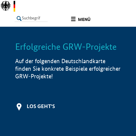
undefined
MENÜ
Erfolgreiche GRW-Projekte
LISTE
Filter
Info
Auf der folgenden Deutschlandkarte
finden Sie konkrete Beispiele erfolgreicher
GRW-Projekte!
LOS GEHT'S