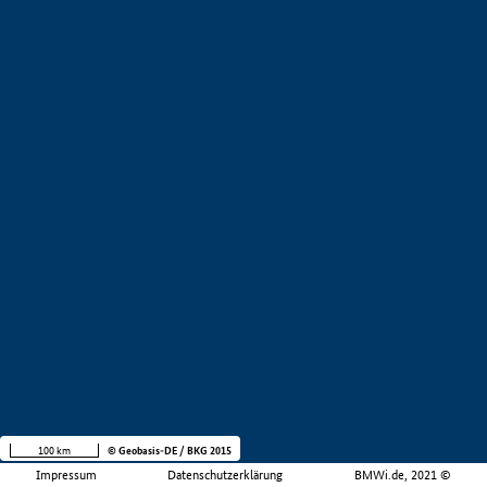
100 km
© Geobasis-DE / BKG 2015
Impressum
Datenschutzerklärung
BMWi.de, 2021 ©