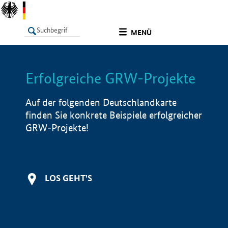
undefined
MENÜ
Erfolgreiche GRW-Projekte
LISTE
Filter
Info
Auf der folgenden Deutschlandkarte
finden Sie konkrete Beispiele erfolgreicher
GRW-Projekte!
LOS GEHT'S