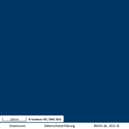
100 km
© Geobasis-DE / BKG 2015
Impressum
Datenschutzerklärung
BMWi.de, 2021 ©