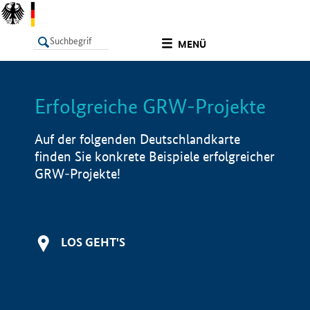
undefined
MENÜ
Erfolgreiche GRW-Projekte
LISTE
Filter
Info
Auf der folgenden Deutschlandkarte
finden Sie konkrete Beispiele erfolgreicher
GRW-Projekte!
LOS GEHT'S