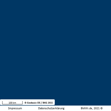
100 km
© Geobasis-DE / BKG 2015
Impressum
Datenschutzerklärung
BMWi.de, 2021 ©