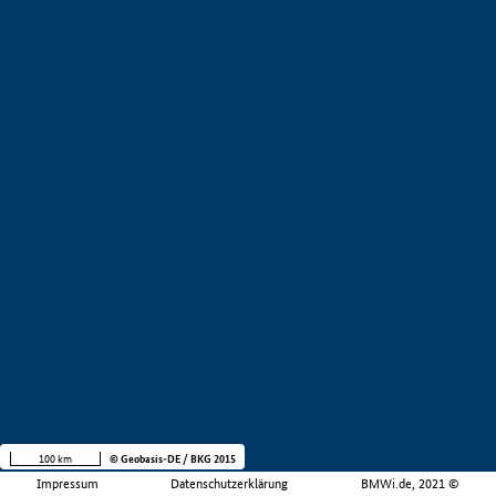
100 km
© Geobasis-DE / BKG 2015
Impressum
Datenschutzerklärung
BMWi.de, 2021 ©