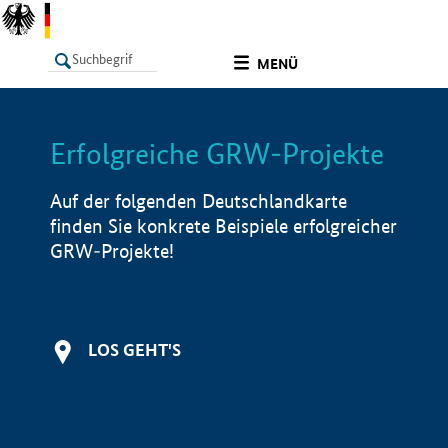
undefined
MENÜ
Erfolgreiche GRW-Projekte
LISTE
Filter
Info
Auf der folgenden Deutschlandkarte
finden Sie konkrete Beispiele erfolgreicher
GRW-Projekte!
LOS GEHT'S