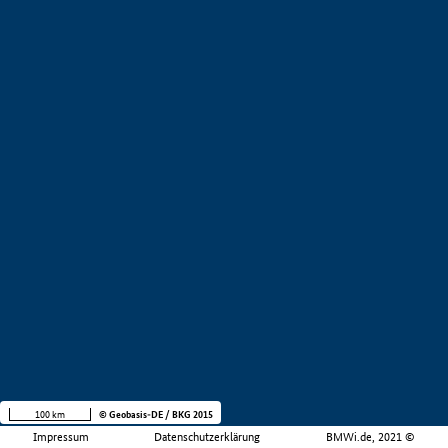
100 km
© Geobasis-DE / BKG 2015
Impressum
Datenschutzerklärung
BMWi.de, 2021 ©