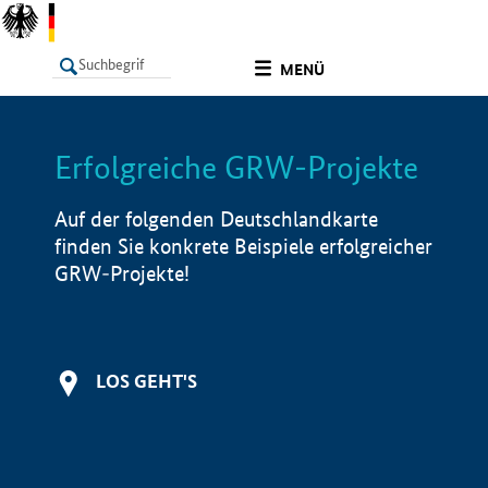
undefined
MENÜ
Erfolgreiche GRW-Projekte
LISTE
Filter
Info
Auf der folgenden Deutschlandkarte
finden Sie konkrete Beispiele erfolgreicher
GRW-Projekte!
LOS GEHT'S