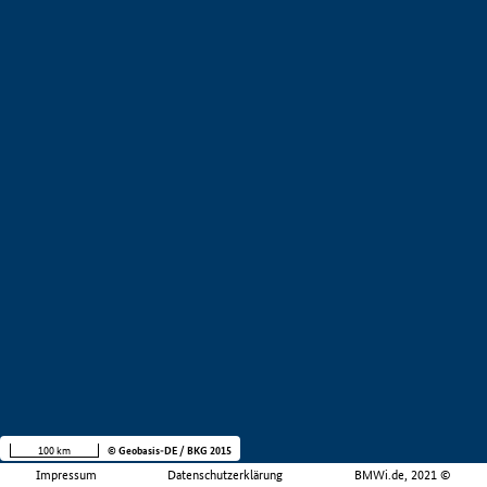
100 km
© Geobasis-DE / BKG 2015
Impressum
Datenschutzerklärung
BMWi.de, 2021 ©