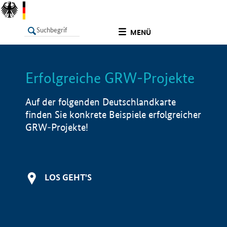
undefined
MENÜ
Erfolgreiche GRW-Projekte
LISTE
Filter
Info
Auf der folgenden Deutschlandkarte
finden Sie konkrete Beispiele erfolgreicher
GRW-Projekte!
LOS GEHT'S