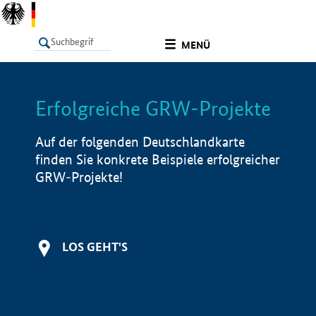
undefined
MENÜ
Erfolgreiche GRW-Projekte
LISTE
Filter
Info
Auf der folgenden Deutschlandkarte
finden Sie konkrete Beispiele erfolgreicher
GRW-Projekte!
LOS GEHT'S