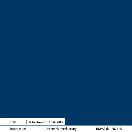
100 km
© Geobasis-DE / BKG 2015
Impressum
Datenschutzerklärung
BMWi.de, 2021 ©