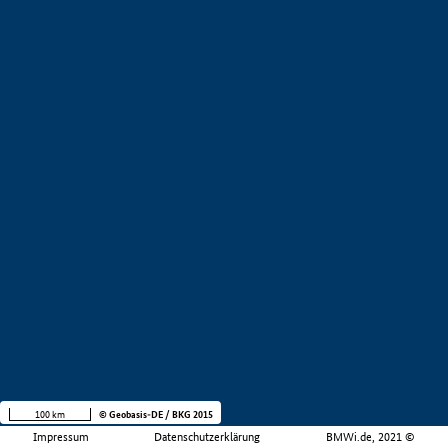
100 km
© Geobasis-DE / BKG 2015
Impressum
Datenschutzerklärung
BMWi.de, 2021 ©