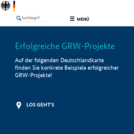
undefined
MENÜ
Erfolgreiche GRW-Projekte
LISTE
Filter
Info
Auf der folgenden Deutschlandkarte
finden Sie konkrete Beispiele erfolgreicher
GRW-Projekte!
LOS GEHT'S