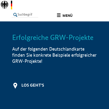
undefined
MENÜ
Erfolgreiche GRW-Projekte
LISTE
Filter
Info
Auf der folgenden Deutschlandkarte
finden Sie konkrete Beispiele erfolgreicher
GRW-Projekte!
LOS GEHT'S