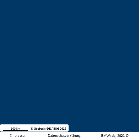
100 km
© Geobasis-DE / BKG 2015
Impressum
Datenschutzerklärung
BMWi.de, 2021 ©