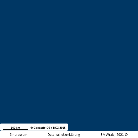
100 km
© Geobasis-DE / BKG 2015
Impressum
Datenschutzerklärung
BMWi.de, 2021 ©