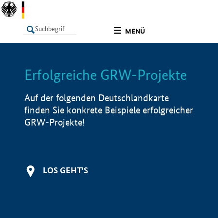
undefined
MENÜ
Erfolgreiche GRW-Projekte
LISTE
Filter
Info
Auf der folgenden Deutschlandkarte
finden Sie konkrete Beispiele erfolgreicher
GRW-Projekte!
LOS GEHT'S