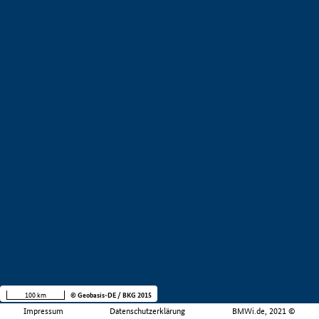
100 km
© Geobasis-DE / BKG 2015
Impressum
Datenschutzerklärung
BMWi.de, 2021 ©