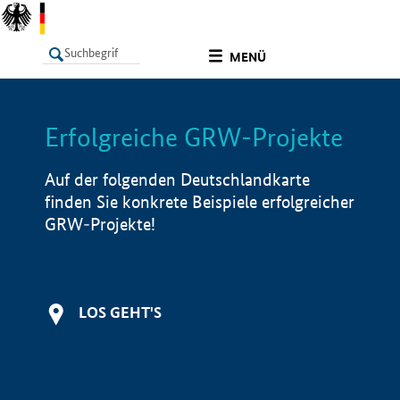
undefined
MENÜ
Erfolgreiche GRW-Projekte
LISTE
Filter
Info
Auf der folgenden Deutschlandkarte
finden Sie konkrete Beispiele erfolgreicher
GRW-Projekte!
LOS GEHT'S