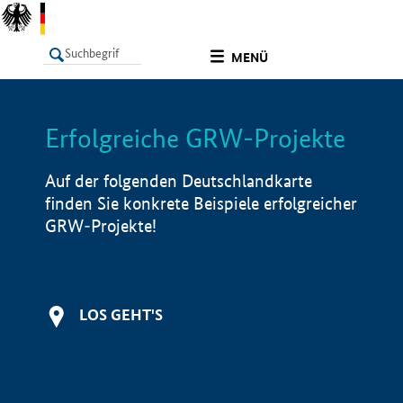
undefined
MENÜ
Erfolgreiche GRW-Projekte
LISTE
Filter
Info
Auf der folgenden Deutschlandkarte
finden Sie konkrete Beispiele erfolgreicher
GRW-Projekte!
LOS GEHT'S