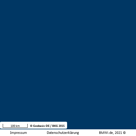
100 km
© Geobasis-DE / BKG 2015
Impressum
Datenschutzerklärung
BMWi.de, 2021 ©