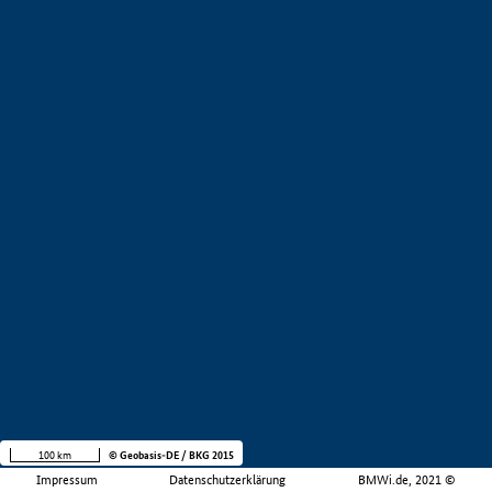
100 km
© Geobasis-DE / BKG 2015
Impressum
Datenschutzerklärung
BMWi.de, 2021 ©