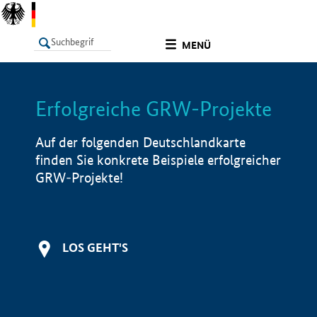
undefined
MENÜ
Erfolgreiche GRW-Projekte
LISTE
Filter
Info
Auf der folgenden Deutschlandkarte
finden Sie konkrete Beispiele erfolgreicher
GRW-Projekte!
LOS GEHT'S