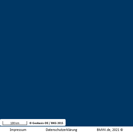
100 km
© Geobasis-DE / BKG 2015
Impressum
Datenschutzerklärung
BMWi.de, 2021 ©