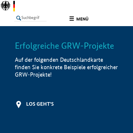
undefined
MENÜ
Erfolgreiche GRW-Projekte
LISTE
Filter
Info
Auf der folgenden Deutschlandkarte
finden Sie konkrete Beispiele erfolgreicher
GRW-Projekte!
LOS GEHT'S