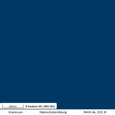
100 km
© Geobasis-DE / BKG 2015
Impressum
Datenschutzerklärung
BMWi.de, 2021 ©