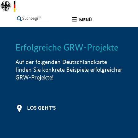
undefined
MENÜ
Erfolgreiche GRW-Projekte
LISTE
Filter
Info
Auf der folgenden Deutschlandkarte
finden Sie konkrete Beispiele erfolgreicher
GRW-Projekte!
LOS GEHT'S